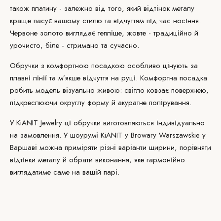
також платину - залежно від того, який відтінок
металу
краще пасує вашому стилю та відчуттям під час носіння.
Червоне золото виглядає тепліше, жовте - традиційно й
урочисто, біле - стримано та сучасно.
Обручки з комфортною
посадкою
особливо цінують за
плавні лінії та м’якше відчуття на руці. Комфортна посадка
робить модель візуально живою: світло ковзає поверхнею,
підкреслюючи округлу форму й акуратне полірування.
У KiANIT Jewelry ці обручки виготовляються індивідуально
на замовлення. У
шоурумі KiANIT
у Browary Warszawskie у
Варшаві можна приміряти різні варіанти ширини, порівняти
відтінки металу й обрати виконання, яке гармонійно
виглядатиме саме на вашій парі.