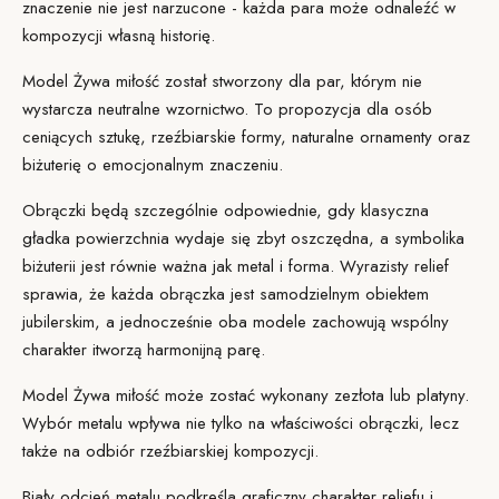
znaczenie nie jest narzucone - każda para może odnaleźć w
kompozycji własną historię.
Model Żywa miłość został stworzony dla par, którym nie
wystarcza neutralne wzornictwo. To propozycja dla osób
ceniących sztukę, rzeźbiarskie formy, naturalne ornamenty oraz
biżuterię o emocjonalnym znaczeniu.
Obrączki będą szczególnie odpowiednie, gdy klasyczna
gładka powierzchnia wydaje się zbyt oszczędna, a symbolika
biżuterii jest równie ważna jak metal i forma. Wyrazisty relief
sprawia, że każda obrączka jest samodzielnym obiektem
jubilerskim, a jednocześnie oba modele zachowują wspólny
charakter i
tworzą harmonijną parę
.
Model Żywa miłość może zostać wykonany ze
złota lub platyny
.
Wybór metalu wpływa nie tylko na właściwości obrączki, lecz
także na odbiór rzeźbiarskiej kompozycji.
Biały odcień metalu podkreśla graficzny charakter reliefu i