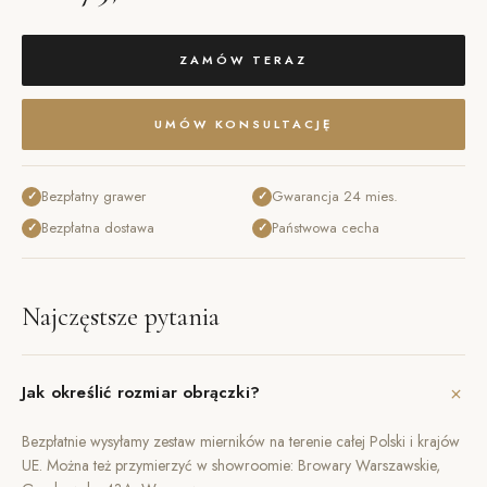
ZAMÓW TERAZ
UMÓW KONSULTACJĘ
Bezpłatny grawer
Gwarancja 24 mies.
✓
✓
Bezpłatna dostawa
Państwowa cecha
✓
✓
Najczęstsze pytania
+
Jak określić rozmiar obrączki?
Bezpłatnie wysyłamy zestaw mierników na terenie całej Polski i krajów
UE. Można też przymierzyć w showroomie: Browary Warszawskie,