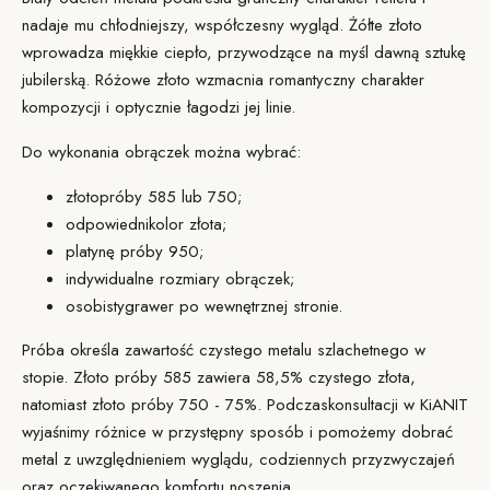
nadaje mu chłodniejszy, współczesny wygląd. Żółte złoto
wprowadza miękkie ciepło, przywodzące na myśl dawną sztukę
jubilerską. Różowe złoto wzmacnia romantyczny charakter
kompozycji i optycznie łagodzi jej linie.
Do wykonania obrączek można wybrać:
złoto
próby 585 lub 750
;
odpowiedni
kolor złota
;
platynę próby 950
;
indywidualne rozmiary
obrączek;
osobisty
grawer
po wewnętrznej stronie.
Próba określa zawartość czystego metalu szlachetnego w
stopie. Złoto próby 585 zawiera 58,5% czystego złota,
natomiast złoto próby 750 - 75%. Podczas
konsultacji w KiANIT
wyjaśnimy różnice w przystępny sposób i pomożemy dobrać
metal z uwzględnieniem wyglądu, codziennych przyzwyczajeń
oraz oczekiwanego komfortu noszenia.