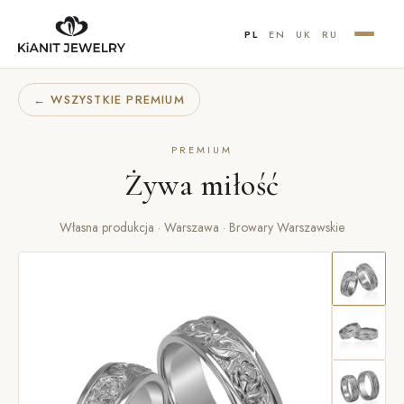
PL
EN
UK
RU
← WSZYSTKIE PREMIUM
PREMIUM
Żywa miłość
Własna produkcja · Warszawa · Browary Warszawskie