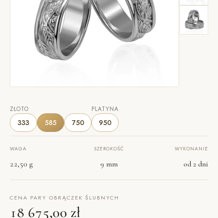
ZŁOTO
PLATYNA
333
585
750
950
WAGA
SZEROKOŚĆ
WYKONANIE
22,50 g
9 mm
od 2 dni
CENA PARY OBRĄCZEK ŚLUBNYCH
18 675,00 zł