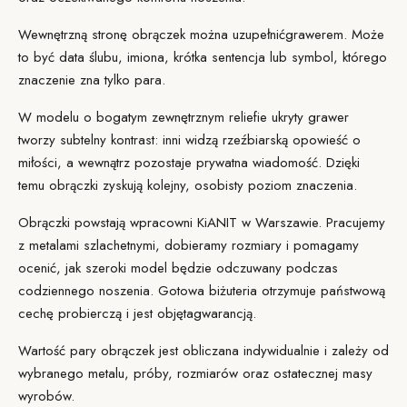
Wewnętrzną stronę obrączek można uzupełnić
grawerem
. Może
to być data ślubu, imiona, krótka sentencja lub symbol, którego
znaczenie zna tylko para.
W modelu o bogatym zewnętrznym reliefie ukryty grawer
tworzy subtelny kontrast: inni widzą rzeźbiarską opowieść o
miłości, a wewnątrz pozostaje prywatna wiadomość. Dzięki
temu obrączki zyskują kolejny, osobisty poziom znaczenia.
Obrączki powstają w
pracowni KiANIT
w Warszawie. Pracujemy
z metalami szlachetnymi, dobieramy rozmiary i pomagamy
ocenić, jak szeroki model będzie odczuwany podczas
codziennego noszenia. Gotowa biżuteria otrzymuje państwową
cechę probierczą i jest objęta
gwarancją
.
Wartość pary obrączek
jest obliczana indywidualnie i zależy od
wybranego metalu, próby, rozmiarów oraz ostatecznej masy
wyrobów.