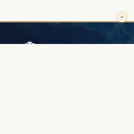
Browary Warszawskie
Grzybowska 43A
00-844 Warszawa
+48 887 787 788
INFORMACJE
O nas